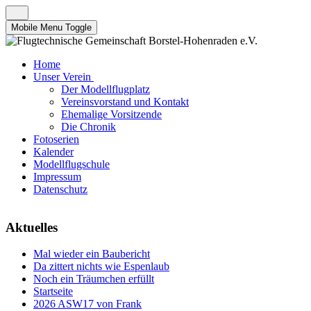
Mobile Menu Toggle
Home
Unser Verein
Der Modellflugplatz
Vereinsvorstand und Kontakt
Ehemalige Vorsitzende
Die Chronik
Fotoserien
Kalender
Modellflugschule
Impressum
Datenschutz
Aktuelles
Mal wieder ein Baubericht
Da zittert nichts wie Espenlaub
Noch ein Träumchen erfüllt
Startseite
2026 ASW17 von Frank