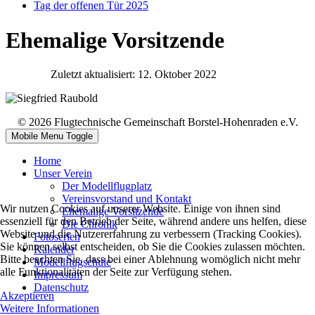
Tag der offenen Tür 2025
Ehemalige Vorsitzende
Zuletzt aktualisiert: 12. Oktober 2022
© 2026 Flugtechnische Gemeinschaft Borstel-Hohenraden e.V.
Mobile Menu Toggle
Home
Unser Verein
Der Modellflugplatz
Vereinsvorstand und Kontakt
Wir nutzen Cookies auf unserer Website. Einige von ihnen sind
Ehemalige Vorsitzende
essenziell für den Betrieb der Seite, während andere uns helfen, diese
Die Chronik
Website und die Nutzererfahrung zu verbessern (Tracking Cookies).
Fotoserien
Sie können selbst entscheiden, ob Sie die Cookies zulassen möchten.
Kalender
Bitte beachten Sie, dass bei einer Ablehnung womöglich nicht mehr
Modellflugschule
alle Funktionalitäten der Seite zur Verfügung stehen.
Impressum
Datenschutz
Akzeptieren
Weitere Informationen