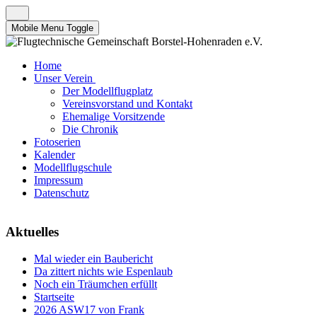
Mobile Menu Toggle
Home
Unser Verein
Der Modellflugplatz
Vereinsvorstand und Kontakt
Ehemalige Vorsitzende
Die Chronik
Fotoserien
Kalender
Modellflugschule
Impressum
Datenschutz
Aktuelles
Mal wieder ein Baubericht
Da zittert nichts wie Espenlaub
Noch ein Träumchen erfüllt
Startseite
2026 ASW17 von Frank